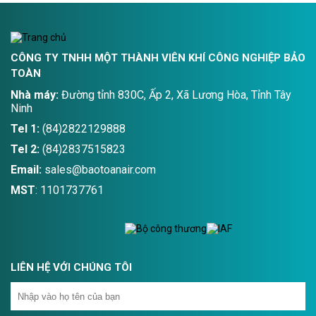
ổn định và phát triển khỏe
CÔNG TY TNHH MỘT THÀNH VIÊN KHÍ CÔNG NGHIỆP BẢO
TOÀN
Nhà máy:
Đường tỉnh 830C, Ấp 2, Xã Lương Hòa, Tỉnh Tây
Ninh
Tel 1:
(84)2822129888
Tel 2:
(84)2837515823
Email:
sales@baotoanair.com
MST
: 1101737761
LIÊN HỆ VỚI CHÚNG TÔI