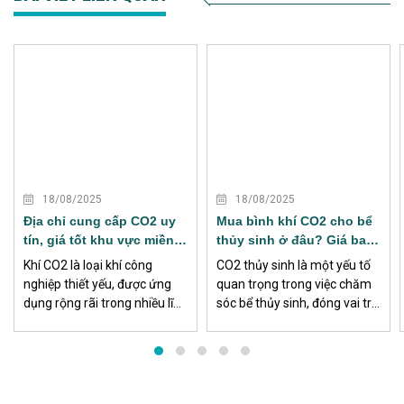
XEM THÊM
XEM THÊM
18/08/2025
18/08/2025
Địa chỉ cung cấp CO2 uy
Mua bình khí CO2 cho bể
tín, giá tốt khu vực miền
thủy sinh ở đâu? Giá bao
Nam
nhiêu?
Khí CO2 là loại khí công
CO2 thủy sinh là một yếu tố
nghiệp thiết yếu, được ứng
quan trọng trong việc chăm
dụng rộng rãi trong nhiều lĩnh
sóc bể thủy sinh, đóng vai trò
vực sản xuất, đặc biệt ở khu
bổ sung khí carbon dioxide
vực miền Nam nơi tập trung
cho cây thủy sinh. Việc sử
nhiều khu công nghiệp, nhà
dụng CO2 thủy sinh đảm bảo
máy, xưởng cơ khí và công
rằng môi trường sống của
trình xây dựng.
các loài sinh vật trong bểluôn