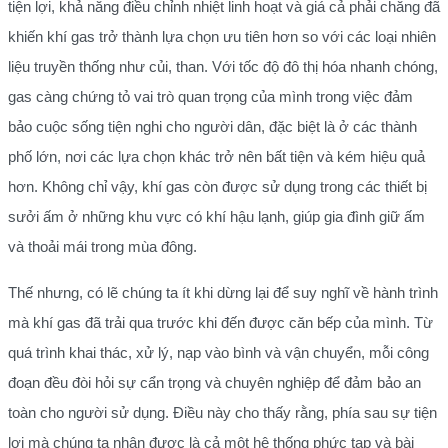
tiện lợi, khả năng điều chỉnh nhiệt linh hoạt và giá cả phải chăng đã
khiến khí gas trở thành lựa chọn ưu tiên hơn so với các loại nhiên
liệu truyền thống như củi, than. Với tốc độ đô thị hóa nhanh chóng,
gas càng chứng tỏ vai trò quan trọng của mình trong việc đảm
bảo cuộc sống tiện nghi cho người dân, đặc biệt là ở các thành
phố lớn, nơi các lựa chọn khác trở nên bất tiện và kém hiệu quả
hơn. Không chỉ vậy, khí gas còn được sử dụng trong các thiết bị
sưởi ấm ở những khu vực có khí hậu lạnh, giúp gia đình giữ ấm
và thoải mái trong mùa đông.
Thế nhưng, có lẽ chúng ta ít khi dừng lại để suy nghĩ về hành trình
mà khí gas đã trải qua trước khi đến được căn bếp của mình. Từ
quá trình khai thác, xử lý, nạp vào bình và vận chuyển, mỗi công
đoạn đều đòi hỏi sự cẩn trọng và chuyên nghiệp để đảm bảo an
toàn cho người sử dụng. Điều này cho thấy rằng, phía sau sự tiện
lợi mà chúng ta nhận được là cả một hệ thống phức tạp và bài