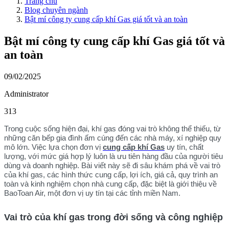
Trang chủ
Blog chuyên ngành
Bật mí công ty cung cấp khí Gas giá tốt và an toàn
Bật mí công ty cung cấp khí Gas giá tốt và
an toàn
09/02/2025
Administrator
313
Trong cuộc sống hiện đại, khí gas đóng vai trò không thể thiếu, từ
những căn bếp gia đình ấm cúng đến các nhà máy, xí nghiệp quy
mô lớn. Việc lựa chọn đơn vị
cung cấp khí Gas
uy tín, chất
lượng, với mức giá hợp lý luôn là ưu tiên hàng đầu của người tiêu
dùng và doanh nghiệp. Bài viết này sẽ đi sâu khám phá về vai trò
của khí gas, các hình thức cung cấp, lợi ích, giá cả, quy trình an
toàn và kinh nghiệm chọn nhà cung cấp, đặc biệt là giới thiệu về
BaoToan Air, một đơn vị uy tín tại các tỉnh miền Nam.
Vai trò của khí gas trong đời sống và công nghiệp