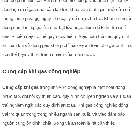
gas để phát hiện các vết nứt hoặc hư hỏng. Nếu phát hiện bất kỳ
dấu hiệu rò rỉ gas nào, cần lập tức khóa van bình gas, mở cửa sổ
thông thoáng và gọi ngay cho đại lý để được hỗ trợ. Không nên sử
dụng các thiết bị tạo lửa như bật lửa hoặc diêm để kiểm tra rò rỉ
gas, vì điều này có thể gây nguy hiểm. Việc tuân thủ các quy định
an toàn khi sử dụng gas không chỉ bảo vệ an toàn cho gia đình mà
còn thể hiện ý thức trách nhiệm của mỗi người.
Cung cấp khí gas công nghiệp
Cung cấp khí gas
trong lĩnh vực công nghiệp là một hoạt động
phức tạp, đòi hỏi kỹ thuật cao, quy trình chuyên nghiệp và sự tuân
thủ nghiêm ngặt các quy định an toàn. Khí gas công nghiệp đóng
vai trò quan trọng trong nhiều ngành sản xuất, và việc đảm bảo
nguồn cung ổn định, chất lượng và an toàn là rất cần thiết.