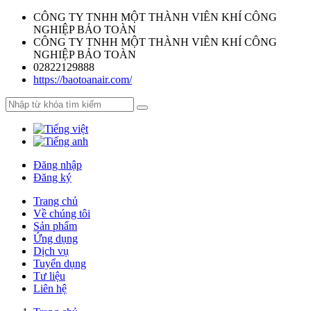
CÔNG TY TNHH MỘT THÀNH VIÊN KHÍ CÔNG
NGHIỆP BẢO TOÀN
CÔNG TY TNHH MỘT THÀNH VIÊN KHÍ CÔNG
NGHIỆP BẢO TOÀN
02822129888
https://baotoanair.com/
Đăng nhập
Đăng ký
Trang chủ
Về chúng tôi
Sản phẩm
Ứng dụng
Dịch vụ
Tuyển dụng
Tư liệu
Liên hệ