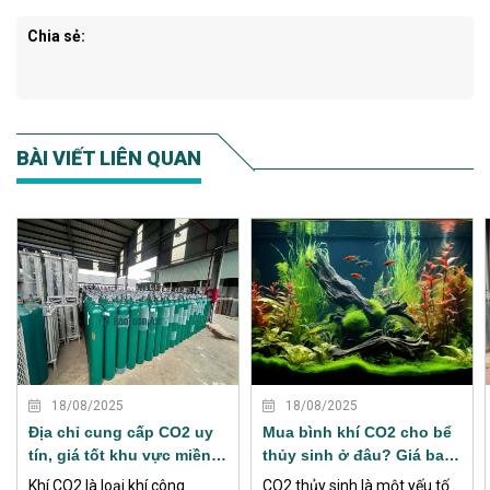
Chia sẻ:
BÀI VIẾT LIÊN QUAN
XEM THÊM
XEM THÊM
18/08/2025
18/08/2025
Địa chỉ cung cấp CO2 uy
Mua bình khí CO2 cho bể
tín, giá tốt khu vực miền
thủy sinh ở đâu? Giá bao
Nam
nhiêu?
Khí CO2 là loại khí công
CO2 thủy sinh là một yếu tố