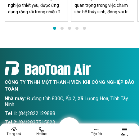
nghiệp thiết yếu, được ứng
quan trọng trong việc chăm
dụng rộng rãi trong nhiều lĩnh
sóc bể thủy sinh, đóng vai trò
vực sản xuất, đặc biệt ở khu
bổ sung khí carbon dioxide
vực miền Nam nơi tập trung
cho cây thủy sinh. Việc sử
nhiều khu công nghiệp, nhà
dụng CO2 thủy sinh đảm bảo
máy, xưởng cơ khí và công
rằng môi trường sống của
trình xây dựng.
các loài sinh vật trong bểluôn
ổn định và phát triển khỏe
CÔNG TY TNHH MỘT THÀNH VIÊN KHÍ CÔNG NGHIỆP BẢO
TOÀN
Nhà máy:
Đường tỉnh 830C, Ấp 2, Xã Lương Hòa, Tỉnh Tây
Ninh
Tel 1:
(84)2822129888
Tel 2:
(84)2837515823
Email:
sales@baotoanair.com
Trang chủ
Hotline
Tiện ích
Menu