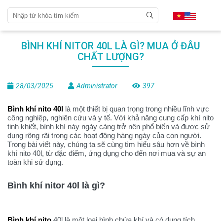
BÌNH KHÍ NITOR 40L LÀ GÌ? MUA Ở ĐÂU
CHẤT LƯỢNG?
28/03/2025
Administrator
397
Bình khí nito 40l
là một thiết bị quan trọng trong nhiều lĩnh vực
công nghiệp, nghiên cứu và y tế. Với khả năng cung cấp khí nito
tinh khiết, bình khí này ngày càng trở nên phổ biến và được sử
dụng rộng rãi trong các hoạt động hàng ngày của con người.
Trong bài viết này, chúng ta sẽ cùng tìm hiểu sâu hơn về bình
khí nito 40l, từ đặc điểm, ứng dụng cho đến nơi mua và sự an
toàn khi sử dụng.
Bình khí nitor 40l là gì?
Bình khí nito
40l là một loại bình chứa khí và có dung tích