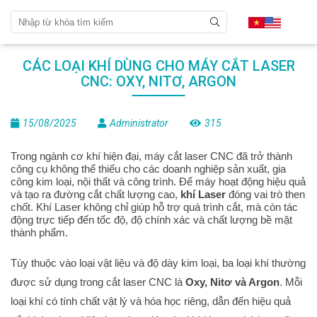
CÁC LOẠI KHÍ DÙNG CHO MÁY CẮT LASER
CNC: OXY, NITƠ, ARGON
15/08/2025
Administrator
315
Trong ngành cơ khí hiện đại, máy cắt laser CNC đã trở thành
công cụ không thể thiếu cho các doanh nghiệp sản xuất, gia
công kim loại, nội thất và công trình. Để máy hoạt động hiệu quả
và tạo ra đường cắt chất lượng cao,
khí Laser
đóng vai trò then
chốt. Khí Laser không chỉ giúp hỗ trợ quá trình cắt, mà còn tác
động trực tiếp đến tốc độ, độ chính xác và chất lượng bề mặt
thành phẩm.
Tùy thuộc vào loại vật liệu và độ dày kim loại, ba loại khí thường
được sử dụng trong cắt laser CNC là
Oxy
,
Nitơ
và
Argon
. Mỗi
loại khí có tính chất vật lý và hóa học riêng, dẫn đến hiệu quả