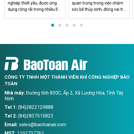
nghiệp thiết yếu, được ứng
quan trọng trong việc chăm
dụng rộng rãi trong nhiều lĩnh
sóc bể thủy sinh, đóng vai trò
vực sản xuất, đặc biệt ở khu
bổ sung khí carbon dioxide
vực miền Nam nơi tập trung
cho cây thủy sinh. Việc sử
nhiều khu công nghiệp, nhà
dụng CO2 thủy sinh đảm bảo
máy, xưởng cơ khí và công
rằng môi trường sống của
trình xây dựng.
các loài sinh vật trong bểluôn
ổn định và phát triển khỏe
CÔNG TY TNHH MỘT THÀNH VIÊN KHÍ CÔNG NGHIỆP BẢO
TOÀN
Nhà máy:
Đường tỉnh 830C, Ấp 2, Xã Lương Hòa, Tỉnh Tây
Ninh
Tel 1:
(84)2822129888
Tel 2:
(84)2837515823
Email:
sales@baotoanair.com
MST
: 1101737761