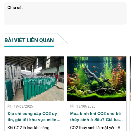
Chia sẻ:
BÀI VIẾT LIÊN QUAN
XEM THÊM
XEM THÊM
18/08/2025
18/08/2025
Địa chỉ cung cấp CO2 uy
Mua bình khí CO2 cho bể
tín, giá tốt khu vực miền
thủy sinh ở đâu? Giá bao
Nam
nhiêu?
Khí CO2 là loại khí công
CO2 thủy sinh là một yếu tố