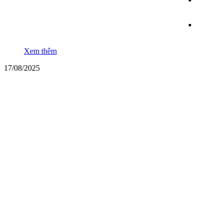
Xem thêm
17/08/2025
Mua bình khí trộn hàn MIG ở đâu? Giá bao nhiêu?
Để đạt được hiệu quả tối ưu, ngoài việc lựa chọn máy hàn và dây
hàn phù hợp thì khí bảo vệ đóng vai trò vô cùng quan trọng.