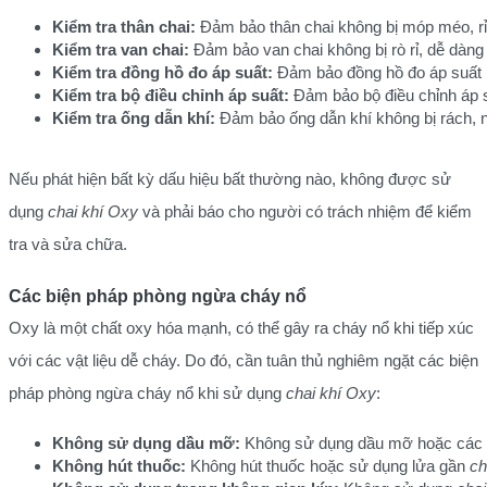
Kiểm tra thân chai:
 Đảm bảo thân chai không bị móp méo, rỉ
Kiểm tra van chai:
 Đảm bảo van chai không bị rò rỉ, dễ dàng
Kiểm tra đồng hồ đo áp suất:
 Đảm bảo đồng hồ đo áp suất h
Kiểm tra bộ điều chỉnh áp suất:
 Đảm bảo bộ điều chỉnh áp s
Kiểm tra ống dẫn khí:
 Đảm bảo ống dẫn khí không bị rách, 
Nếu phát hiện bất kỳ dấu hiệu bất thường nào, không được sử
dụng
chai khí Oxy
và phải báo cho người có trách nhiệm để kiểm
tra và sửa chữa.
Các biện pháp phòng ngừa cháy nổ
Oxy là một chất oxy hóa mạnh, có thể gây ra cháy nổ khi tiếp xúc
với các vật liệu dễ cháy. Do đó, cần tuân thủ nghiêm ngặt các biện
pháp phòng ngừa cháy nổ khi sử dụng
chai khí Oxy
:
Không sử dụng dầu mỡ:
 Không sử dụng dầu mỡ hoặc các 
Không hút thuốc:
 Không hút thuốc hoặc sử dụng lửa gần 
ch