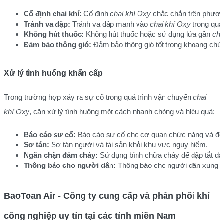
Cố định chai khí:
 Cố định 
chai khí Oxy
 chắc chắn trên phươn
Tránh va đập:
 Tránh va đập mạnh vào 
chai khí Oxy
 trong qu
Không hút thuốc:
 Không hút thuốc hoặc sử dụng lửa gần 
ch
Đảm bảo thông gió:
 Đảm bảo thông gió tốt trong khoang ch
Xử lý tình huống khẩn cấp
Trong trường hợp xảy ra sự cố trong quá trình vận chuyển
chai
khí Oxy
, cần xử lý tình huống một cách nhanh chóng và hiệu quả:
Báo cáo sự cố:
 Báo cáo sự cố cho cơ quan chức năng và đ
Sơ tán:
 Sơ tán người và tài sản khỏi khu vực nguy hiểm.
Ngăn chặn đám cháy:
 Sử dụng bình chữa cháy để dập tắt đ
Thông báo cho người dân:
 Thông báo cho người dân xung
BaoToan Air - Công ty cung cấp và phân phối khí
công nghiệp uy tín tại các tỉnh miền Nam