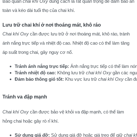
Bảo quản
chai khí Oxy
đúng cách là rất quan trọng để đảm bảo an
toàn và kéo dài tuổi thọ của chai khí.
Lưu trữ chai khí ở nơi thoáng mát, khô ráo
Chai khí Oxy
cần được lưu trữ ở nơi thoáng mát, khô ráo, tránh
ánh nắng trực tiếp và nhiệt độ cao. Nhiệt độ cao có thể làm tăng
áp suất trong chai, gây nguy cơ nổ.
Tránh ánh nắng trực tiếp:
 Ánh nắng trực tiếp có thể làm nó
Tránh nhiệt độ cao:
 Không lưu trữ 
chai khí Oxy
 gần các ngu
Đảm bảo thông gió tốt:
 Khu vực lưu trữ 
chai khí Oxy
 cần đ
Tránh va đập mạnh
Chai khí Oxy
cần được bảo vệ khỏi va đập mạnh, có thể làm
hỏng chai hoặc gây rò rỉ khí.
Sử dụng giá đỡ:
 Sử dụng giá đỡ hoặc giá treo để giữ 
chai k