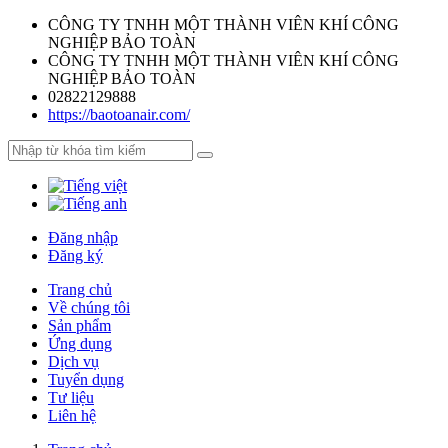
CÔNG TY TNHH MỘT THÀNH VIÊN KHÍ CÔNG
NGHIỆP BẢO TOÀN
CÔNG TY TNHH MỘT THÀNH VIÊN KHÍ CÔNG
NGHIỆP BẢO TOÀN
02822129888
https://baotoanair.com/
Đăng nhập
Đăng ký
Trang chủ
Về chúng tôi
Sản phẩm
Ứng dụng
Dịch vụ
Tuyển dụng
Tư liệu
Liên hệ