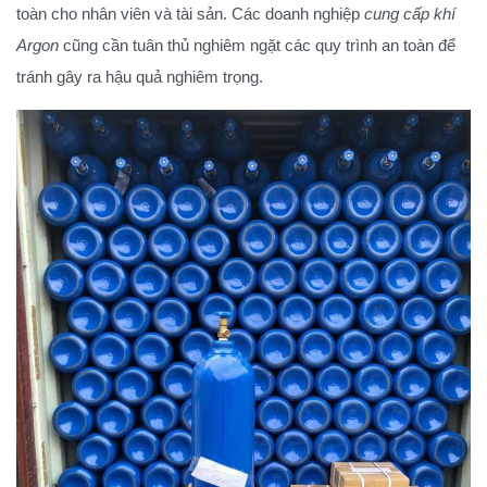
toàn cho nhân viên và tài sản. Các doanh nghiệp
cung cấp khí
Argon
cũng cần tuân thủ nghiêm ngặt các quy trình an toàn để
tránh gây ra hậu quả nghiêm trọng.