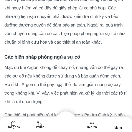
khí nguy hiểm và có đầy đủ giấy phép lái xe phù hợp. Các
phương tiện vận chuyển phải được kiểm tra định kỳ và bảo
dưỡng thường xuyên để đảm bảo an toàn. Ngoài ra, quá trình
vận chuyển cũng cần có các biện pháp phòng ngừa sự cố như
chuẩn bị bình cứu hỏa và các thiết bị an toàn khác.
Các biện pháp phòng ngừa sự cố
Mặc dù khí Argon không dễ cháy nổ, nhưng vẫn có thể gây ra
các sự cố nếu không được sử dụng và bảo quản đúng cách.
Rò rỉ khí Argon có thể gây ngạt thở do làm giảm nồng độ oxy
trong không khí. Vì vậy, việc phát hiện và xử lý kịp thời các rò rỉ
khí là rất quan trọng.
Các thiết bị phát hiện rò rỉ khí cần được kiểm tra định kỳ. Nhân
viên làm việc với khí Argon phải được đào tạo về các biện pháp
Trang chủ
Hotline
Tiện ích
Menu
an toàn, trang bị các thiết bị bảo hộ cá nhân và có các phương