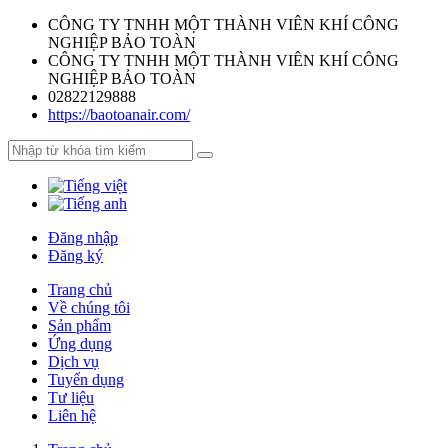
CÔNG TY TNHH MỘT THÀNH VIÊN KHÍ CÔNG
NGHIỆP BẢO TOÀN
CÔNG TY TNHH MỘT THÀNH VIÊN KHÍ CÔNG
NGHIỆP BẢO TOÀN
02822129888
https://baotoanair.com/
Đăng nhập
Đăng ký
Trang chủ
Về chúng tôi
Sản phẩm
Ứng dụng
Dịch vụ
Tuyển dụng
Tư liệu
Liên hệ