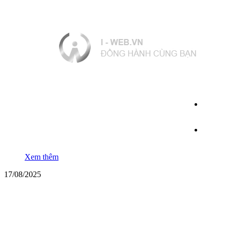
Xem thêm
17/08/2025
Mua bình khí trộn hàn MIG ở đâu? Giá bao nhiêu?
Để đạt được hiệu quả tối ưu, ngoài việc lựa chọn máy hàn và dây
hàn phù hợp thì khí bảo vệ đóng vai trò vô cùng quan trọng.