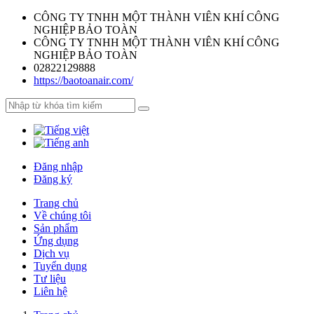
CÔNG TY TNHH MỘT THÀNH VIÊN KHÍ CÔNG
NGHIỆP BẢO TOÀN
CÔNG TY TNHH MỘT THÀNH VIÊN KHÍ CÔNG
NGHIỆP BẢO TOÀN
02822129888
https://baotoanair.com/
Đăng nhập
Đăng ký
Trang chủ
Về chúng tôi
Sản phẩm
Ứng dụng
Dịch vụ
Tuyển dụng
Tư liệu
Liên hệ