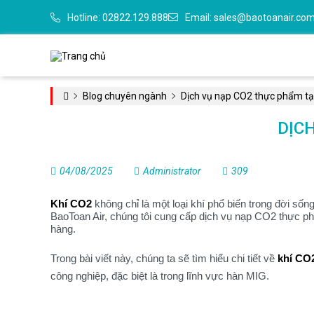
Hotline:
02822.129.888
Email:
sales@baotoanair.co
Blog chuyên ngành
Dịch vụ nạp CO2 thực phẩm tạ
DỊC
04/08/2025
Administrator
309
Khí CO2
không chỉ là một loại khí phổ biến trong đời sốn
BaoToan Air, chúng tôi cung cấp dịch vụ nạp CO2 thực p
hàng.
Trong bài viết này, chúng ta sẽ tìm hiểu chi tiết về
khí CO
công nghiệp, đặc biệt là trong lĩnh vực hàn MIG.