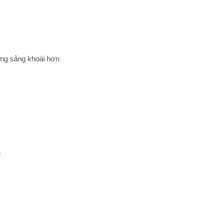
ống sảng khoái hơn
h