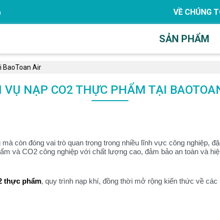
VỀ CHÚNG T
m
SẢN PHẨM
i BaoToan Air
H VỤ NẠP CO2 THỰC PHẨM TẠI BAOTOAN
g mà còn đóng vai trò quan trọng trong nhiều lĩnh vực công nghiệp, đặ
hẩm và CO2 công nghiệp với chất lượng cao, đảm bảo an toàn và hi
2 thực phẩm
, quy trình nạp khí, đồng thời mở rộng kiến thức về cá