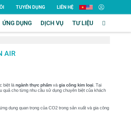
ÔI
TUYỂN DỤNG
LIÊN HỆ
ỨNG DỤNG
DỊCH VỤ
TƯ LIỆU
 AIR
c biệt là
ngành thực phẩm
và
gia công kim loại
. Tại
ệu quả cho từng nhu cầu sử dụng chuyên biệt của khách
c ứng dụng quan trọng của CO2 trong sản xuất và gia công