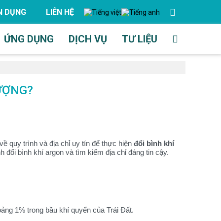
N DỤNG
LIÊN HỆ
ỨNG DỤNG
DỊCH VỤ
TƯ LIỆU
LƯỢNG?
về quy trình và địa chỉ uy tín để thực hiện
đổi bình khí
h đổi bình khí argon và tìm kiếm địa chỉ đáng tin cậy.
oảng 1% trong bầu khí quyển của Trái Đất.