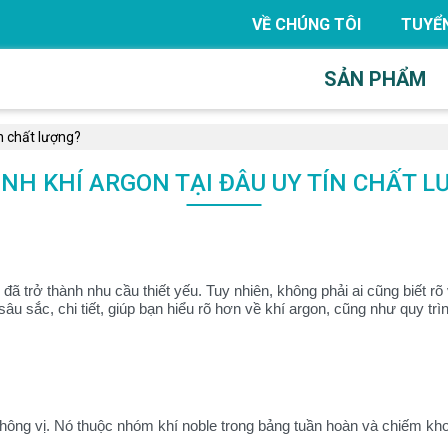
VỀ CHÚNG TÔI
TUYỂ
SẢN PHẨM
ín chất lượng?
ÌNH KHÍ ARGON TẠI ĐÂU UY TÍN CHẤT 
ã trở thành nhu cầu thiết yếu. Tuy nhiên, không phải ai cũng biết rõ 
âu sắc, chi tiết, giúp bạn hiểu rõ hơn về khí argon, cũng như quy trìn
không vị. Nó thuộc nhóm khí noble trong bảng tuần hoàn và chiếm kh