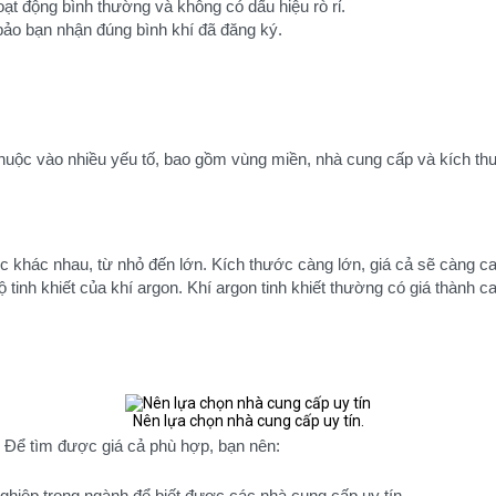
ạt động bình thường và không có dấu hiệu rò rỉ.
 bảo bạn nhận đúng bình khí đã đăng ký.
huộc vào nhiều yếu tố, bao gồm vùng miền, nhà cung cấp và kích th
ớc khác nhau, từ nhỏ đến lớn. Kích thước càng lớn, giá cả sẽ càng ca
ộ tinh khiết của khí argon. Khí argon tinh khiết thường có giá thành c
Nên lựa chọn nhà cung cấp uy tín.
. Để tìm được giá cả phù hợp, bạn nên:
nghiệp trong ngành để biết được các nhà cung cấp uy tín.