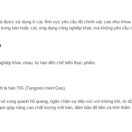
t và được sử dụng ở các lĩnh vực yêu cầu độ chính xác cao như khoa 
trong hàn hoặc các ứng dụng công nghiệp khác mà không yêu cầu mức
p
 nghiệp khác nhau, từ hàn đến chế biến thực phẩm.
iệt là hàn TIG (Tungsten Inert Gas).
o vệ xung quanh hồ quang, ngăn chặn sự tiếp xúc với không khí, từ đó
gon giúp nâng cao chất lượng mối hàn, đảm bảo độ bền và tính thẩm