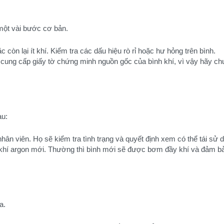
 một vài bước cơ bản.
 còn lại ít khí. Kiểm tra các dấu hiệu rò rỉ hoặc hư hỏng trên bình.
 cung cấp giấy tờ chứng minh nguồn gốc của bình khí, vì vậy hãy ch
au:
hân viên. Họ sẽ kiểm tra tình trạng và quyết định xem có thể tái sử 
h khí argon mới. Thường thì bình mới sẽ được bơm đầy khí và đảm bảo
a.