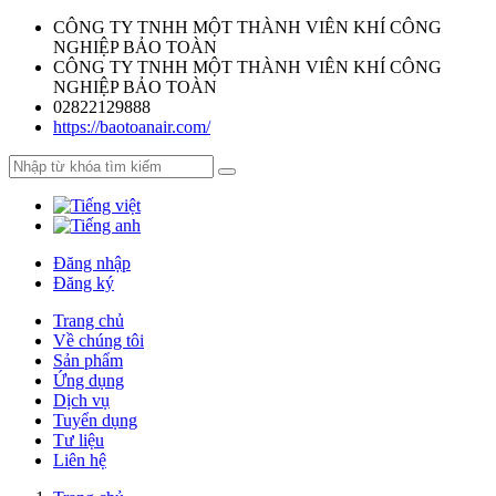
CÔNG TY TNHH MỘT THÀNH VIÊN KHÍ CÔNG
NGHIỆP BẢO TOÀN
CÔNG TY TNHH MỘT THÀNH VIÊN KHÍ CÔNG
NGHIỆP BẢO TOÀN
02822129888
https://baotoanair.com/
Đăng nhập
Đăng ký
Trang chủ
Về chúng tôi
Sản phẩm
Ứng dụng
Dịch vụ
Tuyển dụng
Tư liệu
Liên hệ