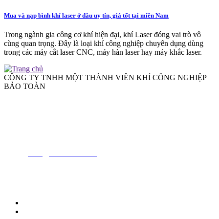
Mua và nạp bình khí laser ở đâu uy tín, giá tốt tại miền Nam
Trong ngành gia công cơ khí hiện đại, khí Laser đóng vai trò vô
cùng quan trọng. Đây là loại khí công nghiệp chuyên dụng dùng
trong các máy cắt laser CNC, máy hàn laser hay máy khắc laser.
CÔNG TY TNHH MỘT THÀNH VIÊN KHÍ CÔNG NGHIỆP
BẢO TOÀN
Nhà máy:
Đường tỉnh 830C, Ấp 2, Xã Lương Hòa, Tỉnh Tây Ninh
Tel 1:
(84)2822129888
Tel 2:
(84)2837515823
Email:
sales@baotoanair.com
MST
: 1101737761