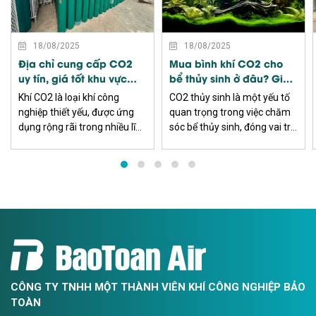
XEM THÊM
XEM THÊM
18/08/2025
18/08/2025
Địa chỉ cung cấp CO2
Mua bình khí CO2 cho
uy tín, giá tốt khu vực
bể thủy sinh ở đâu? Giá
miền Nam
bao nhiêu?
Khí CO2 là loại khí công
CO2 thủy sinh là một yếu tố
nghiệp thiết yếu, được ứng
quan trọng trong việc chăm
dụng rộng rãi trong nhiều lĩnh
sóc bể thủy sinh, đóng vai trò
vực sản xuất, đặc biệt ở khu
bổ sung khí carbon dioxide
vực miền Nam nơi tập trung
cho cây thủy sinh. Việc sử
nhiều khu công nghiệp, nhà
dụng CO2 thủy sinh đảm bảo
máy, xưởng cơ khí và công
rằng môi trường sống của
trình xây dựng.
các loài sinh vật trong bểluôn
ổn định và phát triển khỏe
CÔNG TY TNHH MỘT THÀNH VIÊN KHÍ CÔNG NGHIỆP BẢO
TOÀN