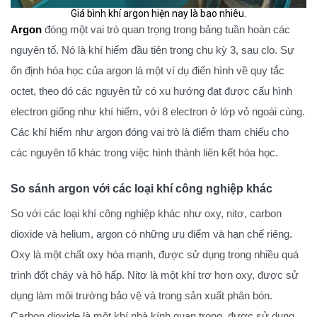
Giá bình khí argon hiện nay là bao nhiêu.
Argon
đóng một vai trò quan trọng trong bảng tuần hoàn các
nguyên tố. Nó là khí hiếm đầu tiên trong chu kỳ 3, sau clo. Sự
ổn định hóa học của argon là một ví dụ điển hình về quy tắc
octet, theo đó các nguyên tử có xu hướng đạt được cấu hình
electron giống như khí hiếm, với 8 electron ở lớp vỏ ngoài cùng.
Các khí hiếm như argon đóng vai trò là điểm tham chiếu cho
các nguyên tố khác trong việc hình thành liên kết hóa học.
So sánh argon với các loại khí công nghiệp khác
So với các loại khí công nghiệp khác như oxy, nitơ, carbon
dioxide và helium, argon có những ưu điểm và hạn chế riêng.
Oxy là một chất oxy hóa mạnh, được sử dụng trong nhiều quá
trình đốt cháy và hô hấp. Nitơ là một khí trơ hơn oxy, được sử
dụng làm môi trường bảo vệ và trong sản xuất phân bón.
Carbon dioxide là một khí nhà kính quan trọng, được sử dụng