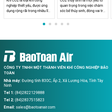
Khí CO2 là loại khí công
CO2 thủy sinh là một yếu tố
nghiệp thiết yếu, được ứng
quan trọng trong việc chăm
dụng rộng rãi trong nhiều lĩnh
sóc bể thủy sinh, đóng vai trò
vực sản xuất, đặc biệt ở khu
bổ sung khí carbon dioxide
vực miền Nam nơi tập trung
cho cây thủy sinh. Việc sử
nhiều khu công nghiệp, nhà
dụng CO2 thủy sinh đảm bảo
máy, xưởng cơ khí và công
rằng môi trường sống của
trình xây dựng.
các loài sinh vật trong bểluôn
ổn định và phát triển khỏe
CÔNG TY TNHH MỘT THÀNH VIÊN KHÍ CÔNG NGHIỆP BẢO
TOÀN
Nhà máy:
Đường tỉnh 830C, Ấp 2, Xã Lương Hòa, Tỉnh Tây
Ninh
Tel 1:
(84)2822129888
Tel 2:
(84)2837515823
Email:
sales@baotoanair.com