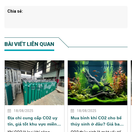
Chia sẻ:
BÀI VIẾT LIÊN QUAN
XEM THÊM
XEM THÊM
18/08/2025
18/08/2025
Địa chỉ cung cấp CO2 uy
Mua bình khí CO2 cho bể
tín, giá tốt khu vực miền
thủy sinh ở đâu? Giá bao
Nam
nhiêu?