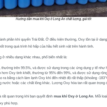
Hướng dẫn mua khí Oxy ở Long An chất lượng, giá tốt
h phần khí quyển Trái Đất. Ở điều kiện thường, Oxy tồn tại ở dạng 
hốt trong quá trình hô hấp của hầu hết sinh vật trên hành tinh.
 ở nhiều dạng khác nhau, phổ biến nhất là:
ao, thường trên 99.5%, và được sử dụng trong các ứng dụng y tế như h
ấp hơn Oxy tinh khiết, thường từ 95% đến 99%, và được sử dụng rộng 
tạo ra bằng cách làm lạnh Oxy khí đến nhiệt độ rất thấp (khoảng -18
g nước hoặc các chất lỏng khác. Lượng Oxy hòa tan rất quan trọng đ
à rất quan trọng khi bạn quyết định
mua khí Oxy ở Long An
. Mỗi lo
Oxy phù hợp.