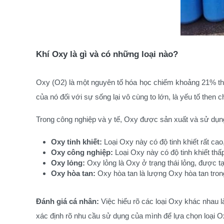
Khí Oxy là gì và có những loại nào?
Oxy (O2) là một nguyên tố hóa học chiếm khoảng 21% thàn
của nó đối với sự sống lại vô cùng to lớn, là yếu tố then c
Trong công nghiệp và y tế, Oxy được sản xuất và sử dụng
Oxy tinh khiết:
 Loại Oxy này có độ tinh khiết rất c
Oxy công nghiệp:
 Loại Oxy này có độ tinh khiết th
Oxy lỏng:
 Oxy lỏng là Oxy ở trạng thái lỏng, được 
Oxy hòa tan:
 Oxy hòa tan là lượng Oxy hòa tan tron
Đánh giá cá nhân:
Việc hiểu rõ các loại Oxy khác nhau l
xác định rõ nhu cầu sử dụng của mình để lựa chọn loại 