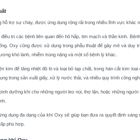
uất
 hỗ trợ sự cháy, được ứng dụng rộng rãi trong nhiều lĩnh vực khác 
ệc điều trị các bệnh liên quan đến hô hấp, tim mạch và thần kinh. Bệ
ng. Oxy cũng được sử dụng trong phẫu thuật để gây mê và duy tr
thương khó lành, nhiễm trùng nặng và một số bệnh lý khác.
kim để tăng nhiệt độ lò và loại bỏ tạp chất, trong hàn cắt kim loại
g trong sản xuất giấy, xử lý nước thải, và nhiều quy trình công ngh
ình dưỡng khí cho những người leo núi, thợ lặn, hoặc những người
nh.
ng dụng đa dạng của khí Oxy sẽ giúp bạn đưa ra quyết định sáng 
cấp phù hợp.
ụng khí Oxy