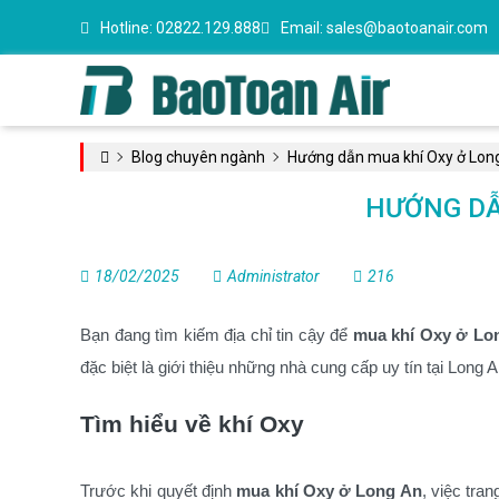
Hotline:
02822.129.888
Email:
sales@baotoanair.com
Blog chuyên ngành
Hướng dẫn mua khí Oxy ở Long 
HƯỚNG DẪ
18/02/2025
Administrator
216
Bạn đang tìm kiếm địa chỉ tin cậy để
mua khí Oxy ở Lo
đặc biệt là giới thiệu những nhà cung cấp uy tín tại Long
Tìm hiểu về khí Oxy
Trước khi quyết định
mua khí Oxy ở Long An
, việc tra