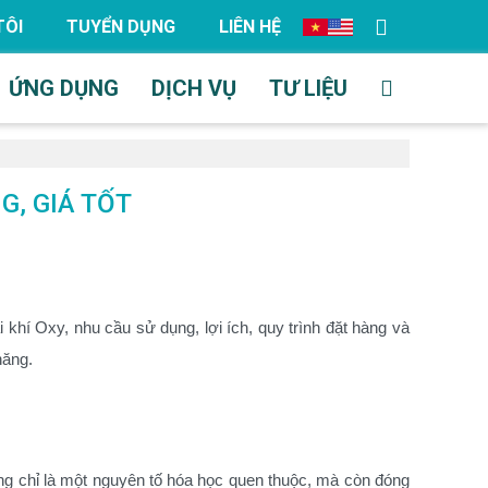
TÔI
TUYỂN DỤNG
LIÊN HỆ
ỨNG DỤNG
DỊCH VỤ
TƯ LIỆU
, GIÁ TỐT
ại khí Oxy, nhu cầu sử dụng, lợi ích, quy trình đặt hàng và
hăng.
hông chỉ là một nguyên tố hóa học quen thuộc, mà còn đóng