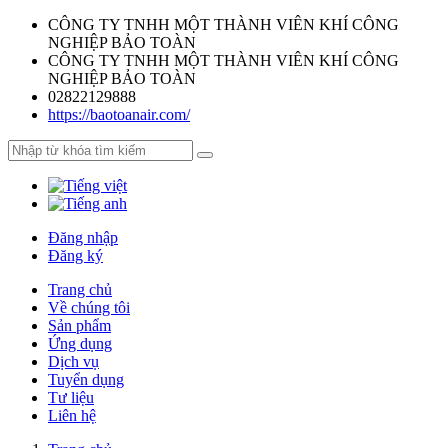
CÔNG TY TNHH MỘT THÀNH VIÊN KHÍ CÔNG
NGHIỆP BẢO TOÀN
CÔNG TY TNHH MỘT THÀNH VIÊN KHÍ CÔNG
NGHIỆP BẢO TOÀN
02822129888
https://baotoanair.com/
Đăng nhập
Đăng ký
Trang chủ
Về chúng tôi
Sản phẩm
Ứng dụng
Dịch vụ
Tuyển dụng
Tư liệu
Liên hệ