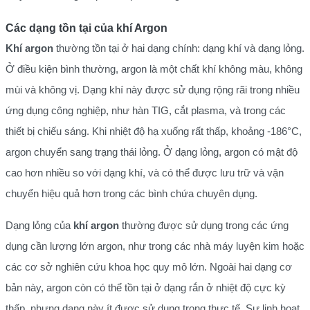
Các dạng tồn tại của khí Argon
Khí argon
thường tồn tại ở hai dạng chính: dạng khí và dạng lỏng.
Ở điều kiện bình thường, argon là một chất khí không màu, không
mùi và không vị. Dạng khí này được sử dụng rộng rãi trong nhiều
ứng dụng công nghiệp, như hàn TIG, cắt plasma, và trong các
thiết bị chiếu sáng. Khi nhiệt độ hạ xuống rất thấp, khoảng -186°C,
argon chuyển sang trạng thái lỏng. Ở dạng lỏng, argon có mật độ
cao hơn nhiều so với dạng khí, và có thể được lưu trữ và vận
chuyển hiệu quả hơn trong các bình chứa chuyên dụng.
Dạng lỏng của
khí argon
thường được sử dụng trong các ứng
dụng cần lượng lớn argon, như trong các nhà máy luyện kim hoặc
các cơ sở nghiên cứu khoa học quy mô lớn. Ngoài hai dạng cơ
bản này, argon còn có thể tồn tại ở dạng rắn ở nhiệt độ cực kỳ
thấp, nhưng dạng này ít được sử dụng trong thực tế. Sự linh hoạt