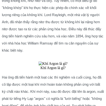
trong không khí, như nitơ và oxy. Tuy nhiên, có một điều gì đó
"không khớp" khi họ thực hiện các phép đo chính xác về khối
lượng riêng của không khí. Lord Rayleigh, một nhà vật lý người
Anh, đã nhận thấy rằng nitơ thu được từ không khí lại nặng hơn
nitơ được tạo ra từ các phản ứng hóa học. Điều này đã thúc đẩy
ông tiến hành nghiên cứu sâu hơn, và vào năm 1894, ông hợp tác
với nhà hóa học William Ramsay để tìm ra căn nguyên của sự
khác biệt này.
Khí Argon là gì?
Hai ông đã tiến hành một loạt các thí nghiệm và cuối cùng, họ đã
cô lập được một loại khí mới hoàn toàn không phản ứng với bất
kỳ chất nào khác. Khí mới này, sau đó được đặt tên là argon, xuất
phát từ tiếng Hy Lạp "argos" có nghĩa là "lười biếng" hoặc "không
hoạt động", để phản ánh bản chất trơ của nó. Sự phát hiện ra