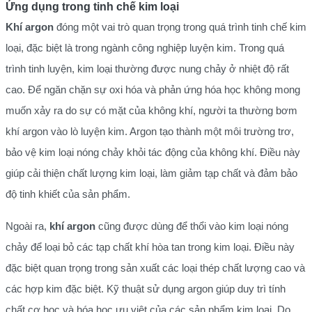
Ứng dụng trong tinh chế kim loại
Khí argon
đóng một vai trò quan trọng trong quá trình tinh chế kim
loại, đặc biệt là trong ngành công nghiệp luyện kim. Trong quá
trình tinh luyện, kim loại thường được nung chảy ở nhiệt độ rất
cao. Để ngăn chặn sự oxi hóa và phản ứng hóa học không mong
muốn xảy ra do sự có mặt của không khí, người ta thường bơm
khí argon vào lò luyện kim. Argon tạo thành một môi trường trơ,
bảo vệ kim loại nóng chảy khỏi tác động của không khí. Điều này
giúp cải thiện chất lượng kim loại, làm giảm tạp chất và đảm bảo
độ tinh khiết của sản phẩm.
Ngoài ra,
khí argon
cũng được dùng để thổi vào kim loại nóng
chảy để loại bỏ các tạp chất khí hòa tan trong kim loại. Điều này
đặc biệt quan trọng trong sản xuất các loại thép chất lượng cao và
các hợp kim đặc biệt. Kỹ thuật sử dụng argon giúp duy trì tính
chất cơ học và hóa học ưu việt của các sản phẩm kim loại. Do