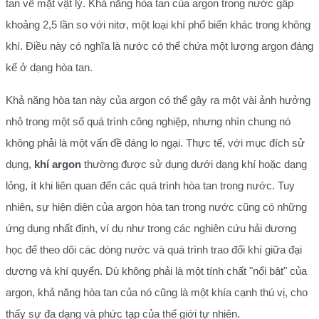
tan về mặt vật lý. Khả năng hòa tan của argon trong nước gấp
khoảng 2,5 lần so với nitơ, một loại khí phổ biến khác trong không
khí. Điều này có nghĩa là nước có thể chứa một lượng argon đáng
kể ở dạng hòa tan.
Khả năng hòa tan này của argon có thể gây ra một vài ảnh hưởng
nhỏ trong một số quá trình công nghiệp, nhưng nhìn chung nó
không phải là một vấn đề đáng lo ngại. Thực tế, với mục đích sử
dụng,
khí argon
thường được sử dụng dưới dạng khí hoặc dạng
lỏng, ít khi liên quan đến các quá trình hòa tan trong nước. Tuy
nhiên, sự hiện diện của argon hòa tan trong nước cũng có những
ứng dụng nhất định, ví dụ như trong các nghiên cứu hải dương
học để theo dõi các dòng nước và quá trình trao đổi khí giữa đại
dương và khí quyển. Dù không phải là một tính chất "nổi bật" của
argon, khả năng hòa tan của nó cũng là một khía cạnh thú vị, cho
thấy sự đa dạng và phức tạp của thế giới tự nhiên.