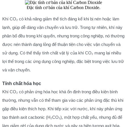
Đặc tính cơ bản của khí Carbon Dioxide.
Khí CO₂ có khả năng giảm thể tích đáng kể khi bị nén hoặc làm
lạnh, giúp dễ dàng vận chuyển và lưu trữ. Trong tự nhiên, khí này
phân bố đều trong khí quyển, nhưng trong công nghiệp, nó thường
được nén thành dạng lỏng để thuận tiện cho việc vận chuyển và
sử dụng. Có thể thấy tính chất vật lý của khí CO₂ mang lại nhiều
lợi thế trong các ứng dụng công nghiệp, đặc biệt trong việc lưu trữ
và vận chuyển.
Tính chất hóa học
Khí CO₂ có phản ứng hóa học khá ổn định trong điều kiện bình
thường, nhưng vẫn có thể tham gia vào các phản ứng đặc thù khi
gặp điều kiện thích hợp. Khi tiếp xúc với nước, khí này phản ứng
tạo thành axit cacbonic (H₂CO₃), một hợp chất yếu, nhưng đủ để
làm giảm pH của dung dịch nước và gây ra hiện tượng axit hóa.