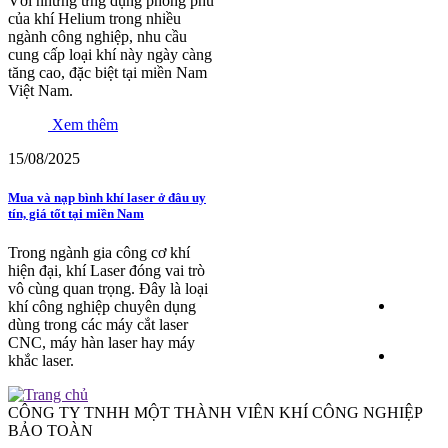
Với những ứng dụng phong phú
của khí Helium trong nhiều
ngành công nghiệp, nhu cầu
cung cấp loại khí này ngày càng
tăng cao, đặc biệt tại miền Nam
Việt Nam.
Xem thêm
15/08/2025
Mua và nạp bình khí laser ở đâu uy
tín, giá tốt tại miền Nam
Trong ngành gia công cơ khí
hiện đại, khí Laser đóng vai trò
vô cùng quan trọng. Đây là loại
khí công nghiệp chuyên dụng
dùng trong các máy cắt laser
CNC, máy hàn laser hay máy
khắc laser.
CÔNG TY TNHH MỘT THÀNH VIÊN KHÍ CÔNG NGHIỆP
BẢO TOÀN