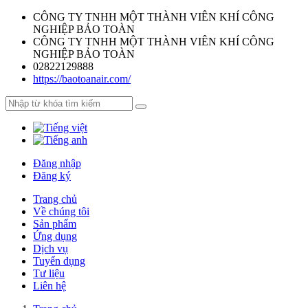
CÔNG TY TNHH MỘT THÀNH VIÊN KHÍ CÔNG
NGHIỆP BẢO TOÀN
CÔNG TY TNHH MỘT THÀNH VIÊN KHÍ CÔNG
NGHIỆP BẢO TOÀN
02822129888
https://baotoanair.com/
Đăng nhập
Đăng ký
Trang chủ
Về chúng tôi
Sản phẩm
Ứng dụng
Dịch vụ
Tuyển dụng
Tư liệu
Liên hệ