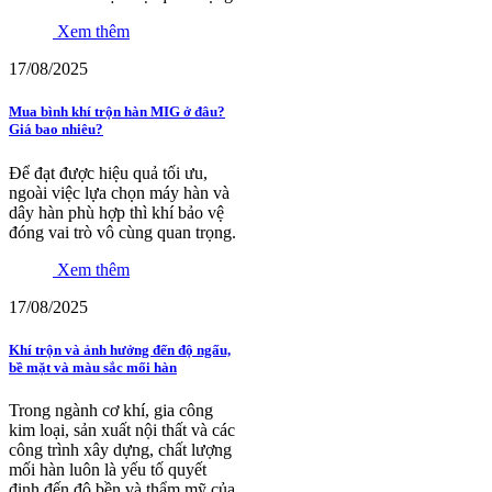
Xem thêm
17/08/2025
Mua bình khí trộn hàn MIG ở đâu?
Giá bao nhiêu?
Để đạt được hiệu quả tối ưu,
ngoài việc lựa chọn máy hàn và
dây hàn phù hợp thì khí bảo vệ
đóng vai trò vô cùng quan trọng.
Xem thêm
17/08/2025
Khí trộn và ảnh hưởng đến độ ngấu,
bề mặt và màu sắc mối hàn
Trong ngành cơ khí, gia công
kim loại, sản xuất nội thất và các
công trình xây dựng, chất lượng
mối hàn luôn là yếu tố quyết
định đến độ bền và thẩm mỹ của