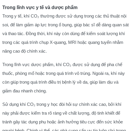
Trong lĩnh vực y tế và dược phẩm
Trong y tế, khí CO₂ thường được sử dụng trong các thủ thuật nội
soi, để làm giảm áp lực trong ổ bụng, giúp bác sĩ dễ dàng quan sát
và thao tác. Đồng thời, khí này còn dùng để kiểm soát lượng khí
trong các quá trình chụp X-quang, MRI hoặc quang tuyến nhằm
nâng cao độ chính xác.
Trong lĩnh vực dược phẩm, khí CO₂ được sử dụng để pha chế
thuốc, phòng mổ hoặc trong quá trình vô trùng. Ngoài ra, khí này
còn giúp trong quá trình điều trị bệnh lý về da, giúp làm dịu và
giảm đau nhanh chóng.
Sử dụng khí CO₂ trong y học đòi hỏi sự chính xác cao, bởi khí
này phải được kiểm tra rõ ràng về chất lượng, độ tinh khiết để
tránh gây tác dụng phụ hoặc ảnh hưởng tiêu cực đến sức khỏe
người bệnh. Chính vì thế, các nhà cung cấp uy tín luôn chú trọng