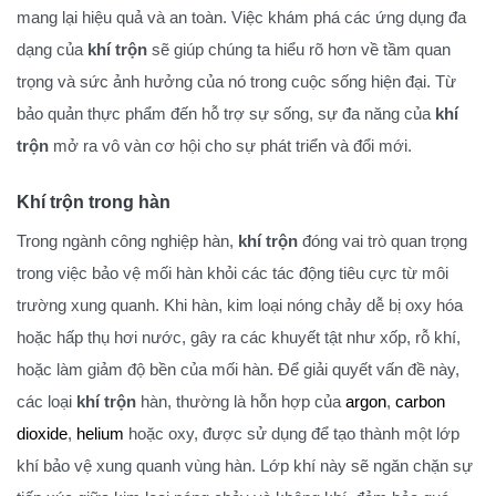
mang lại hiệu quả và an toàn. Việc khám phá các ứng dụng đa
dạng của
khí trộn
sẽ giúp chúng ta hiểu rõ hơn về tầm quan
trọng và sức ảnh hưởng của nó trong cuộc sống hiện đại. Từ
bảo quản thực phẩm đến hỗ trợ sự sống, sự đa năng của
khí
trộn
mở ra vô vàn cơ hội cho sự phát triển và đổi mới.
Khí trộn trong hàn
Trong ngành công nghiệp hàn,
khí trộn
đóng vai trò quan trọng
trong việc bảo vệ mối hàn khỏi các tác động tiêu cực từ môi
trường xung quanh. Khi hàn, kim loại nóng chảy dễ bị oxy hóa
hoặc hấp thụ hơi nước, gây ra các khuyết tật như xốp, rỗ khí,
hoặc làm giảm độ bền của mối hàn. Để giải quyết vấn đề này,
các loại
khí trộn
hàn, thường là hỗn hợp của
argon
,
carbon
dioxide
,
helium
hoặc oxy, được sử dụng để tạo thành một lớp
khí bảo vệ xung quanh vùng hàn. Lớp khí này sẽ ngăn chặn sự