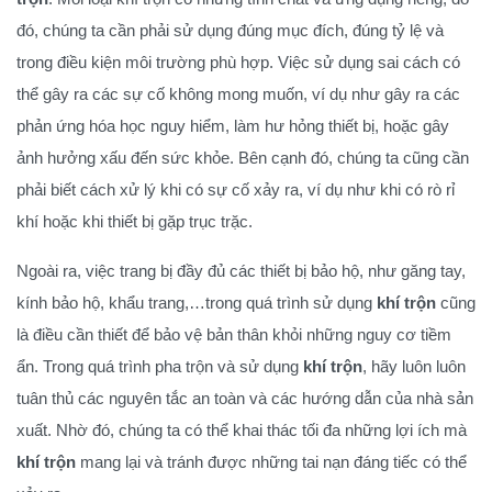
đó, chúng ta cần phải sử dụng đúng mục đích, đúng tỷ lệ và
trong điều kiện môi trường phù hợp. Việc sử dụng sai cách có
thể gây ra các sự cố không mong muốn, ví dụ như gây ra các
phản ứng hóa học nguy hiểm, làm hư hỏng thiết bị, hoặc gây
ảnh hưởng xấu đến sức khỏe. Bên cạnh đó, chúng ta cũng cần
phải biết cách xử lý khi có sự cố xảy ra, ví dụ như khi có rò rỉ
khí hoặc khi thiết bị gặp trục trặc.
Ngoài ra, việc trang bị đầy đủ các thiết bị bảo hộ, như găng tay,
kính bảo hộ, khẩu trang,…trong quá trình sử dụng
khí trộn
cũng
là điều cần thiết để bảo vệ bản thân khỏi những nguy cơ tiềm
ẩn. Trong quá trình pha trộn và sử dụng
khí trộn
, hãy luôn luôn
tuân thủ các nguyên tắc an toàn và các hướng dẫn của nhà sản
xuất. Nhờ đó, chúng ta có thể khai thác tối đa những lợi ích mà
khí trộn
mang lại và tránh được những tai nạn đáng tiếc có thể