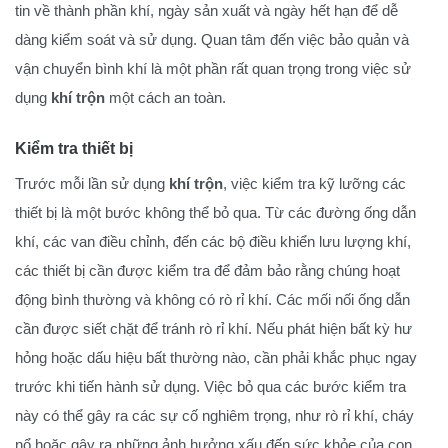
tin về thành phần khí, ngày sản xuất và ngày hết hạn để dễ
dàng kiểm soát và sử dụng. Quan tâm đến việc bảo quản và
vận chuyển bình khí là một phần rất quan trọng trong việc sử
dụng
khí trộn
một cách an toàn.
Kiểm tra thiết bị
Trước mỗi lần sử dụng
khí trộn
, việc kiểm tra kỹ lưỡng các
thiết bị là một bước không thể bỏ qua. Từ các đường ống dẫn
khí, các van điều chỉnh, đến các bộ điều khiển lưu lượng khí,
các thiết bị cần được kiểm tra để đảm bảo rằng chúng hoạt
động bình thường và không có rò rỉ khí. Các mối nối ống dẫn
cần được siết chặt để tránh rò rỉ khí. Nếu phát hiện bất kỳ hư
hỏng hoặc dấu hiệu bất thường nào, cần phải khắc phục ngay
trước khi tiến hành sử dụng. Việc bỏ qua các bước kiểm tra
này có thể gây ra các sự cố nghiêm trọng, như rò rỉ khí, cháy
nổ hoặc gây ra những ảnh hưởng xấu đến sức khỏe của con