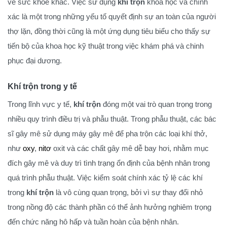
về sức khỏe khác. Việc sử dụng
khí trộn
khoa học và chính
xác là một trong những yếu tố quyết định sự an toàn của người
thợ lặn, đồng thời cũng là một ứng dụng tiêu biểu cho thấy sự
tiến bộ của khoa học kỹ thuật trong việc khám phá và chinh
phục đại dương.
Khí trộn trong y tế
Trong lĩnh vực y tế,
khí trộn
đóng một vai trò quan trọng trong
nhiều quy trình điều trị và phẫu thuật. Trong phẫu thuật, các bác
sĩ gây mê sử dụng máy gây mê để pha trộn các loại khí thở,
như
oxy
,
nitơ
oxit và các chất gây mê dễ bay hơi, nhằm mục
đích gây mê và duy trì tình trạng ổn định của bệnh nhân trong
quá trình phẫu thuật. Việc kiểm soát chính xác tỷ lệ các khí
trong
khí trộn
là vô cùng quan trọng, bởi vì sự thay đổi nhỏ
trong nồng độ các thành phần có thể ảnh hưởng nghiêm trọng
đến chức năng hô hấp và tuần hoàn của bệnh nhân.