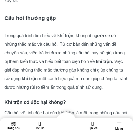
xảy ra.
Câu hỏi thường gặp
Trong quá trình tìm hiểu về
khí trộn
, không ít người sẽ có
những thắc mắc và câu hỏi. Từ cơ bản đến những vấn đề
chuyên sâu, việc trả lời được những câu hỏi này sẽ giúp trang
bị thêm kiến thức và hiểu biết toàn diện hơn về
khí trộn
. Việc
giải đáp những thắc mắc thường gặp không chỉ giúp chúng ta
sử dụng
khí trộn
một cách hiệu quả mà còn giúp chúng ta tránh
được những rủi ro tiềm ẩn trong quá trình sử dụng.
Khí trộn có độc hại không?
Câu hỏi về tính độc hại của
khí trộn
là một trong những câu hỏi
thường gặp nhất. Thực tế, tính độc hại của
khí trộn
phụ thuộc
Trang chủ
Hotline
Tiện ích
Menu
vào thành phần và tỷ lệ của các khí cấu thành. Một số loại khí,