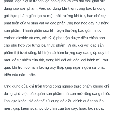
phẩm, đặc biệt là trong việc bảo quản và kéo dài thời gian sử
dụng của sản phẩm. Việc sử dụng
khí trộn
trong bao bì đóng
gói thực phẩm giúp tạo ra một môi trường khí trơ, hạn chế sự
phát triển của vi sinh vật và các phản ứng hóa học gây hư hỏng
sản phẩm. Thành phần của
khí trộn
thường bao gồm nitơ,
carbon dioxide và oxy, với tỷ lệ pha trộn được điều chỉnh sao
cho phù hợp với từng loại thực phẩm. Ví dụ, đối với các sản
phẩm thịt tươi sống, khí trộn có hàm lượng oxy cao giúp duy trì
màu đỏ tự nhiên của thịt, trong khi đối với các loại bánh mì, rau
quả, khí trộn có hàm lượng oxy thấp giúp ngăn ngừa sự phát
triển của nấm mốc.
Ứng dụng của
khí trộn
trong công nghiệp thực phẩm không chỉ
dừng lại ở việc bảo quản sản phẩm mà còn mở rộng sang nhiều
lĩnh vực khác. Nó có thể sử dụng để điều chỉnh quá trình lên
men, giúp kiểm soát tốc độ chín của trái cây, hoặc tạo ra các