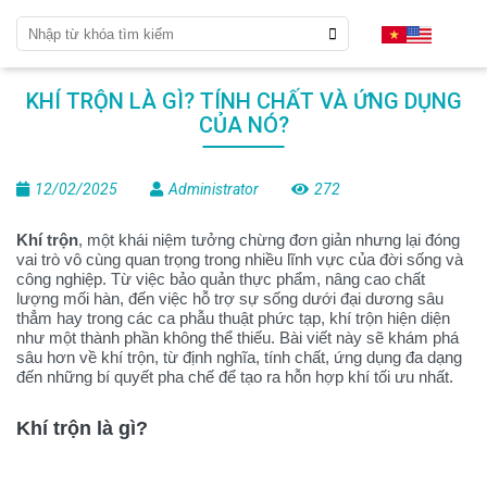
KHÍ TRỘN LÀ GÌ? TÍNH CHẤT VÀ ỨNG DỤNG
CỦA NÓ?
12/02/2025
Administrator
272
Khí trộn
, một khái niệm tưởng chừng đơn giản nhưng lại đóng
vai trò vô cùng quan trọng trong nhiều lĩnh vực của đời sống và
công nghiệp. Từ việc bảo quản thực phẩm, nâng cao chất
lượng mối hàn, đến việc hỗ trợ sự sống dưới đại dương sâu
thẳm hay trong các ca phẫu thuật phức tạp, khí trộn hiện diện
như một thành phần không thể thiếu. Bài viết này sẽ khám phá
sâu hơn về khí trộn, từ định nghĩa, tính chất, ứng dụng đa dạng
đến những bí quyết pha chế để tạo ra hỗn hợp khí tối ưu nhất.
Khí trộn là gì?