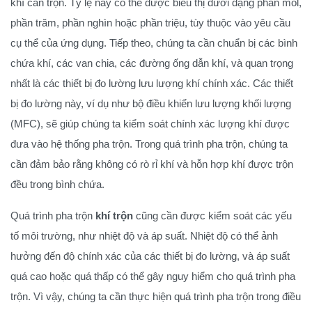
khí cần trộn. Tỷ lệ này có thể được biểu thị dưới dạng phần mol,
phần trăm, phần nghìn hoặc phần triệu, tùy thuộc vào yêu cầu
cụ thể của ứng dụng. Tiếp theo, chúng ta cần chuẩn bị các bình
chứa khí, các van chia, các đường ống dẫn khí, và quan trọng
nhất là các thiết bị đo lường lưu lượng khí chính xác. Các thiết
bị đo lường này, ví dụ như bộ điều khiển lưu lượng khối lượng
(MFC), sẽ giúp chúng ta kiểm soát chính xác lượng khí được
đưa vào hệ thống pha trộn. Trong quá trình pha trộn, chúng ta
cần đảm bảo rằng không có rò rỉ khí và hỗn hợp khí được trộn
đều trong bình chứa.
Quá trình pha trộn
khí trộn
cũng cần được kiểm soát các yếu
tố môi trường, như nhiệt độ và áp suất. Nhiệt độ có thể ảnh
hưởng đến độ chính xác của các thiết bị đo lường, và áp suất
quá cao hoặc quá thấp có thể gây nguy hiểm cho quá trình pha
trộn. Vì vậy, chúng ta cần thực hiện quá trình pha trộn trong điều