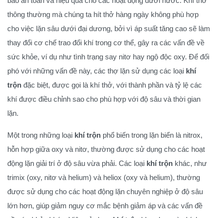
bảo an toàn và hiệu quả cho các hoạt động dưới nước. Khí thở
thông thường mà chúng ta hít thở hàng ngày không phù hợp
cho việc lặn sâu dưới đại dương, bởi vì áp suất tăng cao sẽ làm
thay đổi cơ chế trao đổi khí trong cơ thể, gây ra các vấn đề về
sức khỏe, ví dụ như tình trạng say nitơ hay ngộ độc oxy. Để đối
phó với những vấn đề này, các thợ lặn sử dụng các loại
khí
trộn
đặc biệt, được gọi là khí thở, với thành phần và tỷ lệ các
khí được điều chỉnh sao cho phù hợp với độ sâu và thời gian
lặn.
Một trong những loại
khí trộn
phổ biến trong lặn biển là nitrox,
hỗn hợp giữa oxy và nitơ, thường được sử dụng cho các hoạt
động lặn giải trí ở độ sâu vừa phải. Các loại
khí trộn
khác, như
trimix (oxy, nitơ và helium) và heliox (oxy và helium), thường
được sử dụng cho các hoạt động lặn chuyên nghiệp ở độ sâu
lớn hơn, giúp giảm nguy cơ mắc bệnh giảm áp và các vấn đề