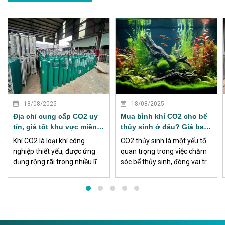
XEM THÊM
XEM THÊM
18/08/2025
18/08/2025
Địa chỉ cung cấp CO2 uy
Mua bình khí CO2 cho bể
tín, giá tốt khu vực miền
thủy sinh ở đâu? Giá bao
Nam
nhiêu?
Khí CO2 là loại khí công
CO2 thủy sinh là một yếu tố
nghiệp thiết yếu, được ứng
quan trọng trong việc chăm
dụng rộng rãi trong nhiều lĩnh
sóc bể thủy sinh, đóng vai trò
vực sản xuất, đặc biệt ở khu
bổ sung khí carbon dioxide
vực miền Nam nơi tập trung
cho cây thủy sinh. Việc sử
nhiều khu công nghiệp, nhà
dụng CO2 thủy sinh đảm bảo
máy, xưởng cơ khí và công
rằng môi trường sống của
trình xây dựng.
các loài sinh vật trong bểluôn
ổn định và phát triển khỏe