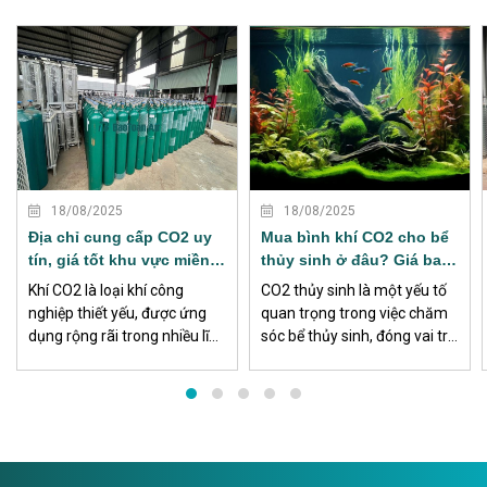
XEM THÊM
XEM THÊM
18/08/2025
18/08/2025
Địa chỉ cung cấp CO2 uy
Mua bình khí CO2 cho bể
tín, giá tốt khu vực miền
thủy sinh ở đâu? Giá bao
Nam
nhiêu?
Khí CO2 là loại khí công
CO2 thủy sinh là một yếu tố
nghiệp thiết yếu, được ứng
quan trọng trong việc chăm
dụng rộng rãi trong nhiều lĩnh
sóc bể thủy sinh, đóng vai trò
vực sản xuất, đặc biệt ở khu
bổ sung khí carbon dioxide
vực miền Nam nơi tập trung
cho cây thủy sinh. Việc sử
nhiều khu công nghiệp, nhà
dụng CO2 thủy sinh đảm bảo
máy, xưởng cơ khí và công
rằng môi trường sống của
trình xây dựng.
các loài sinh vật trong bểluôn
ổn định và phát triển khỏe