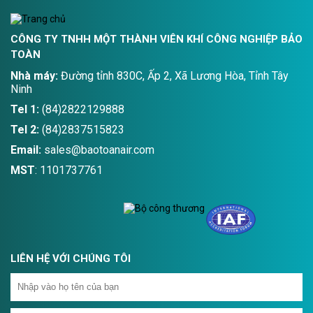
CÔNG TY TNHH MỘT THÀNH VIÊN KHÍ CÔNG NGHIỆP BẢO
TOÀN
Nhà máy:
Đường tỉnh 830C, Ấp 2, Xã Lương Hòa, Tỉnh Tây
Ninh
Tel 1:
(84)2822129888
Tel 2:
(84)2837515823
Email:
sales@baotoanair.com
MST
: 1101737761
LIÊN HỆ VỚI CHÚNG TÔI