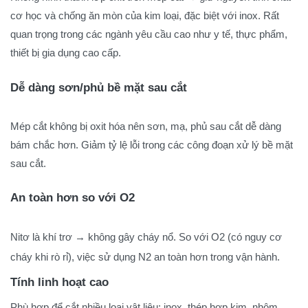
cơ học và chống ăn mòn của kim loại, đặc biệt với inox. Rất
quan trọng trong các ngành yêu cầu cao như y tế, thực phẩm,
thiết bị gia dụng cao cấp.
Dễ dàng sơn/phủ bề mặt sau cắt
Mép cắt không bị oxit hóa nên sơn, mạ, phủ sau cắt dễ dàng
bám chắc hơn. Giảm tỷ lệ lỗi trong các công đoạn xử lý bề mặt
sau cắt.
An toàn hơn so với O2
Nitơ là khí trơ → không gây cháy nổ. So với O2 (có nguy cơ
cháy khi rò rỉ), việc sử dụng N2 an toàn hơn trong vận hành.
Tính linh hoạt cao
Phù hợp để cắt nhiều loại vật liệu: inox, thép hợp kim, nhôm,