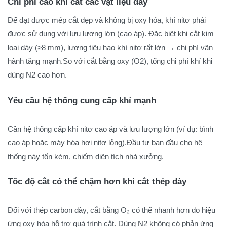
Chi phí cao khi cắt các vật liệu dày
Để đạt được mép cắt đẹp và không bị oxy hóa, khí nitơ phải
được sử dụng với lưu lượng lớn (cao áp). Đặc biệt khi cắt kim
loại dày (≥8 mm), lượng tiêu hao khí nitơ rất lớn → chi phí vận
hành tăng mạnh.So với cắt bằng oxy (O2), tổng chi phí khí khi
dùng N2 cao hơn.
Yêu cầu hệ thống cung cấp khí mạnh
Cần hệ thống cấp khí nitơ cao áp và lưu lượng lớn (ví dụ: bình
cao áp hoặc máy hóa hơi nitơ lỏng).Đầu tư ban đầu cho hệ
thống này tốn kém, chiếm diện tích nhà xưởng.
Tốc độ cắt có thể chậm hơn khi cắt thép dày
Đối với thép carbon dày, cắt bằng O₂ có thể nhanh hơn do hiệu
ứng oxy hóa hỗ trợ quá trình cắt. Dùng N2 không có phản ứng