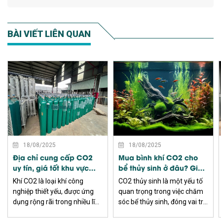
BÀI VIẾT LIÊN QUAN
XEM THÊM
XEM THÊM
18/08/2025
18/08/2025
Địa chỉ cung cấp CO2
Mua bình khí CO2 cho
uy tín, giá tốt khu vực
bể thủy sinh ở đâu? Giá
miền Nam
bao nhiêu?
Khí CO2 là loại khí công
CO2 thủy sinh là một yếu tố
nghiệp thiết yếu, được ứng
quan trọng trong việc chăm
dụng rộng rãi trong nhiều lĩnh
sóc bể thủy sinh, đóng vai trò
vực sản xuất, đặc biệt ở khu
bổ sung khí carbon dioxide