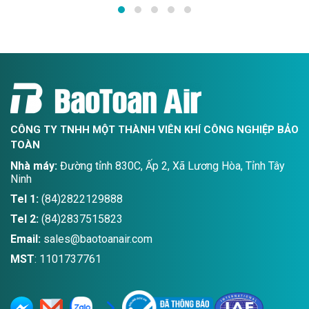
vực miền Nam nơi tập trung
cho cây thủy sinh. Việc sử
nhiều khu công nghiệp, nhà
dụng CO2 thủy sinh đảm bảo
máy, xưởng cơ khí và công
rằng môi trường sống của
trình xây dựng.
các loài sinh vật trong bểluôn
ổn định và phát triển khỏe
CÔNG TY TNHH MỘT THÀNH VIÊN KHÍ CÔNG NGHIỆP BẢO
TOÀN
Nhà máy:
Đường tỉnh 830C, Ấp 2, Xã Lương Hòa, Tỉnh Tây
Ninh
Tel 1:
(84)2822129888
Tel 2:
(84)2837515823
Email:
sales@baotoanair.com
MST
: 1101737761