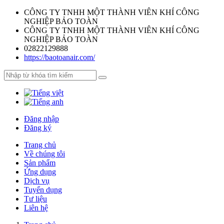
CÔNG TY TNHH MỘT THÀNH VIÊN KHÍ CÔNG
NGHIỆP BẢO TOÀN
CÔNG TY TNHH MỘT THÀNH VIÊN KHÍ CÔNG
NGHIỆP BẢO TOÀN
02822129888
https://baotoanair.com/
Đăng nhập
Đăng ký
Trang chủ
Về chúng tôi
Sản phẩm
Ứng dụng
Dịch vụ
Tuyển dụng
Tư liệu
Liên hệ