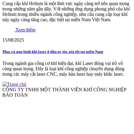
Cung cấp khí Helium là một lĩnh vực ngày càng trở nên quan trọng
trong những năm gần đây. Với những ứng dụng phong phú của khí
Helium trong nhiều ngành công nghiệp, nhu cầu cung cấp loại khí
này ngày càng tăng cao, đặc biệt tại miền Nam Việt Nam.
Xem thêm
15/08/2025
Mua và nạp bình khí laser ở đâu uy tín, giá tốt tại miền Nam
Trong ngành gia công cơ khí hiện đại, khí Laser đóng vai trò vô
cùng quan trọng. Đây là loại khí công nghiệp chuyên dụng dùng
trong các máy cắt laser CNC, máy hàn laser hay máy khắc laser.
CÔNG TY TNHH MỘT THÀNH VIÊN KHÍ CÔNG NGHIỆP
BẢO TOÀN
Nhà máy:
Đường tỉnh 830C, Ấp 2, Xã Lương Hòa, Tỉnh Tây Ninh
Tel 1:
(84)2822129888
Tel 2:
(84)2837515823