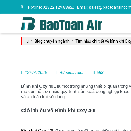
Hotline:
02822.129.888
Email:
sales@baotoanair.co
Blog chuyên ngành
Tìm hiểu chi tiết về bình khí Ox
12/04/2025
Administrator
588
Bình khí Oxy 40L
là một trong những thiết bị quan trọn
mà còn hỗ trợ nhiều quy trình sản xuất công nghiệp khác 
và an toàn khi sử dụng.
Giới thiệu về Bình khí Oxy 40L
Bình khí Oxy 40L
được xem là một trong những giải pháp 