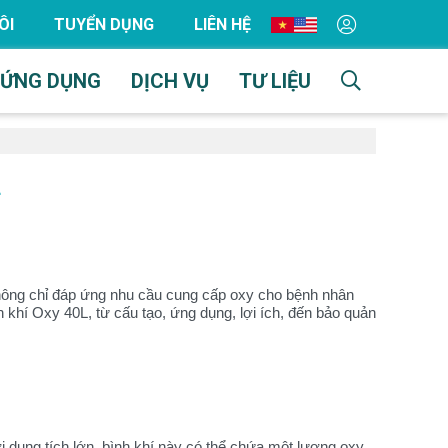
ÔI
TUYỂN DỤNG
LIÊN HỆ
ỨNG DỤNG
DỊCH VỤ
TƯ LIỆU
L
không chỉ đáp ứng nhu cầu cung cấp oxy cho bệnh nhân
 khí Oxy 40L, từ cấu tạo, ứng dụng, lợi ích, đến bảo quản
 dung tích lớn, bình khí này có thể chứa một lượng oxy