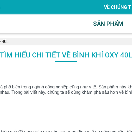
VỀ CHÚNG T
m
SẢN PHẨM
y 40L
TÌM HIỂU CHI TIẾT VỀ BÌNH KHÍ OXY 40
g và phổ biến trong ngành công nghiệp cũng như y tế. Sản phẩm này 
nhau. Trong bài viết này, chúng ta sẽ cùng khám phá sâu hơn về bình
hiệu quả để cung cấp oxy cho các mục đích y tế và công nghiệp. Với