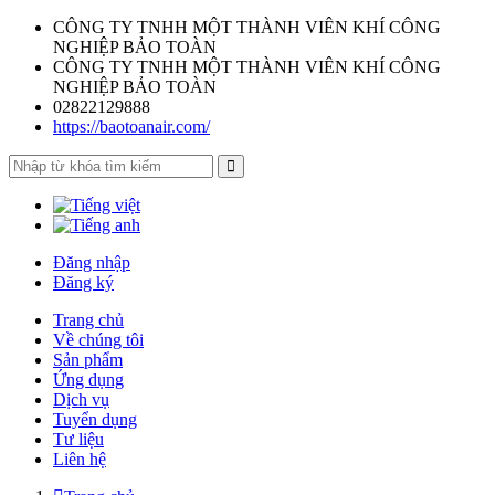
CÔNG TY TNHH MỘT THÀNH VIÊN KHÍ CÔNG
NGHIỆP BẢO TOÀN
CÔNG TY TNHH MỘT THÀNH VIÊN KHÍ CÔNG
NGHIỆP BẢO TOÀN
02822129888
https://baotoanair.com/
Đăng nhập
Đăng ký
Trang chủ
Về chúng tôi
Sản phẩm
Ứng dụng
Dịch vụ
Tuyển dụng
Tư liệu
Liên hệ