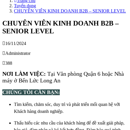
Trang chủ
Tuyển dụng
CHUYÊN VIÊN KINH DOANH B2B – SENIOR LEVEL
CHUYÊN VIÊN KINH DOANH B2B –
SENIOR LEVEL
16/11/2024
Administrator
388
NƠI LÀM VIỆC:
Tại Văn phòng Quận 6 hoặc Nhà
máy ở Bến Lức Long An
CHÚNG TÔI CẦN BẠN:
Tìm kiếm, chăm sóc, duy trì và phát triển mối quan hệ với
Khách hàng doanh nghiệp.
Thấu hiểu các nhu cầu của khách hàng để đề xuất giải pháp,
báo giá, đàm phán và ký kết hợp đồng. Đảm bảo quá trình