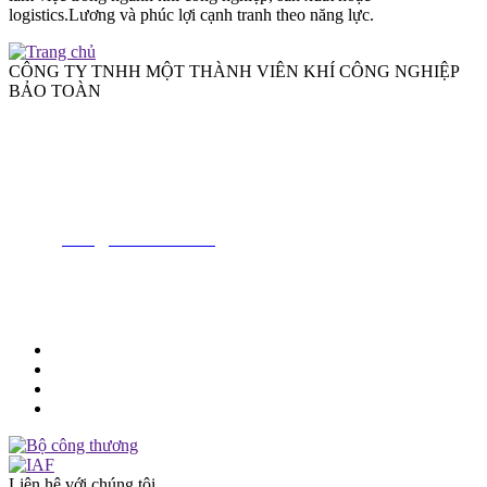
logistics.Lương và phúc lợi cạnh tranh theo năng lực.
CÔNG TY TNHH MỘT THÀNH VIÊN KHÍ CÔNG NGHIỆP
BẢO TOÀN
Nhà máy:
Đường tỉnh 830C, Ấp 2, Xã Lương Hòa, Tỉnh Tây Ninh
Tel 1:
(84)2822129888
Tel 2:
(84)2837515823
Email:
sales@baotoanair.com
MST
: 1101737761
Liên hệ với chúng tôi