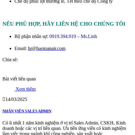
Chế độ phúc lợi thưởng lễ, Tết theo chế độ Công ty
NẾU PHÙ HỢP, HÃY LIÊN HỆ CHO CHÚNG TÔI
Bộ phận nhân sự:
0919.394.919 – Ms.Linh
Ema
il:
hr@baotoanair.com
Chia sẻ:
Bài viết liên quan
Xem thêm
14/03/2025
NHÂN VIÊN SALES ADMIN
Có ít nhất 1 năm kinh nghiệm ở vị trí Sales Admin, CSKH, Kinh
doanh hoặc các vị trí liên quan. Ưu tiên ứng viên có kinh nghiệm
làm việc trong ngành khí công nghiệp, sản xuất hoặc