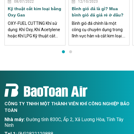
XEM THÊM
XEM THÊM
08/07/2022
12/10/2023
Kỹ thuật cắt kim loại bằng
Bình gió đá là gì? Mua
Oxy Gas
bình gió đá giá rẻ ở đâu?
OXY-FUEL CUTTING Khí sử
Bình gió đá chính là một
dụng: Khí Oxy, Khí Acetylene
công cụ chuyên dụng trong
hoặc Khí LPG Kỹ thuật cắt
lĩnh vực hàn và cắt kim loại.
kim loại Oxy-fuel Cutting, tại
Công dụng chính của bình
Việt Nam hay đư...
gió đá chính là cung cấp
lượng oxy dồi dào giúp duy trì
sự cháy, ngọn lửa cháy đều
đặn giúp việc hàn và cắt kim
loại nhanh chóng, hiệu quả.
CÔNG TY TNHH MỘT THÀNH VIÊN KHÍ CÔNG NGHIỆP BẢO
TOÀN
Nhà máy:
Đường tỉnh 830C, Ấp 2, Xã Lương Hòa, Tỉnh Tây
Ninh
Tel 1:
(84)2822129888