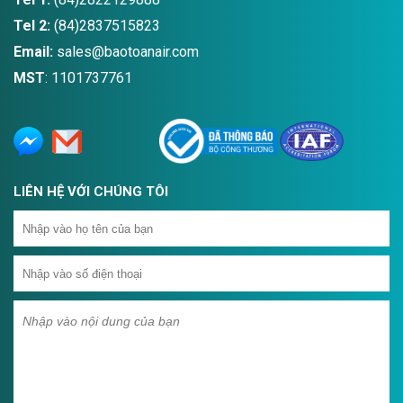
Tel 2:
(84)2837515823
Email:
sales@baotoanair.com
MST
: 1101737761
LIÊN HỆ VỚI CHÚNG TÔI