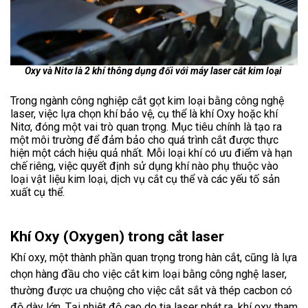
Oxy và Nitơ là 2 khí thông dụng đối với máy laser cắt kim loại
Trong ngành công nghiệp cắt gọt kim loại bằng công nghệ
laser, việc lựa chọn khí bảo vệ, cụ thể là khí Oxy hoặc khí
Nitơ, đóng một vai trò quan trọng. Mục tiêu chính là tạo ra
một môi trường để đảm bảo cho quá trình cắt được thực
hiện một cách hiệu quả nhất. Mỗi loại khí có ưu điểm và hạn
chế riêng, việc quyết định sử dụng khí nào phụ thuộc vào
loại vật liệu kim loại, dịch vụ cắt cụ thể và các yếu tố sản
xuất cụ thể.
Khí Oxy (Oxygen) trong cắt laser
Khí oxy, một thành phần quan trọng trong hàn cắt, cũng là lựa
chọn hàng đầu cho việc cắt kim loại bằng công nghệ laser,
thường được ưa chuộng cho việc cắt sắt và thép cacbon có
độ dày lớn. Tại nhiệt độ cao do tia laser phát ra, khí oxy tham