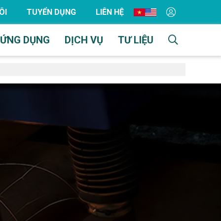
ÔI
TUYỂN DỤNG
LIÊN HỆ
ỨNG DỤNG
DỊCH VỤ
TƯ LIỆU