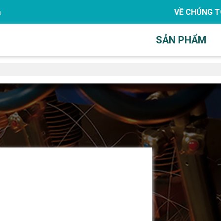
VỀ CHÚNG T
m
SẢN PHẨM