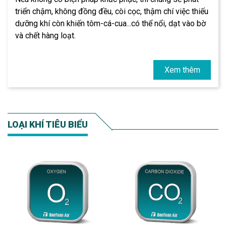
triển chậm, không đồng đều, còi cọc, thậm chí việc thiếu
dưỡng khí còn khiến tôm-cá-cua...có thể nổi, dạt vào bờ
và chết hàng loạt.
Hàm lượng Oxy thấp dưới mức bình thường cũng là
nguyên nhân làm cho sức đề kháng của cá, tôm, cua,...
Xem thêm
kém và dễ mắc bệnh tật.
Ngoài ra, nồng độ Oxy trong nước còn ảnh hưởng đến
các hợp chất vô cơ và hợp chất hữu cơ, từ đó sinh ra các
chất có tính cồn, axit hữu cơ, H2S, CH4,... gây độc hại và
LOẠI KHÍ TIÊU BIỂU
bệnh cho tôm, cá.
Biện pháp khắc phục, nâng cao chất lượng nuôi
trồng thủy sản
Như vậy, muốn tôm, cua, cá,... phát triển tốt, đạt năng
suất cao, chúng ta có thể cung cấp một lượng khí Oxy
đủ lớn cho các sinh vật bằng cách sử dụng: