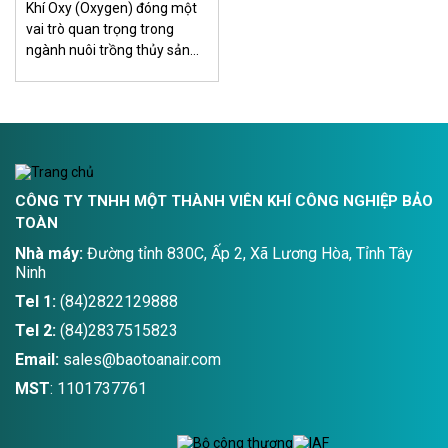
Khí Oxy (Oxygen) đóng một
vai trò quan trọng trong
ngành nuôi trồng thủy sản
như cá, tôm, cua, và nhiều
loài khác… Không chỉ ảnh
hưởng tới sự sống của các
sinh vật, Oxy cũng trực tiếp
tác động tới sức khỏe và
mức độ tăng trưởng của
chúng.
CÔNG TY TNHH MỘT THÀNH VIÊN KHÍ CÔNG NGHIỆP BẢO
TOÀN
Nhà máy:
Đường tỉnh 830C, Ấp 2, Xã Lương Hòa, Tỉnh Tây
Ninh
Tel 1:
(84)2822129888
Tel 2:
(84)2837515823
Email:
sales@baotoanair.com
MST
: 1101737761