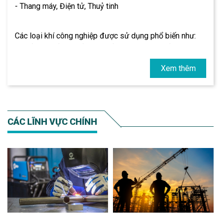
- Thang máy, Điện tử, Thuỷ tinh
Các loại khí công nghiệp được sử dụng phổ biến như:
Oxy (Oxygen), Nitơ (Nitrogen), Argon và CO2 (Carbon
Dioxide) đóng một vai trò quan trọng trong nhiều khía
Xem thêm
cạnh của cuộc sống hàng ngày và trong nhiều ngành
công nghiệp khác nhau.
Ứng dụng của Oxy:
CÁC LĨNH VỰC CHÍNH
- Hô hấp trong Y tế: được sử dụng trong việc cung cấp
Oxy cho các bệnh nhân
- Hàn cắt và gia công cơ khí: Oxy được sử dụng trong
quá trình hàn và cắt kim loại, giúp tạo ra các sản phẩm
kim loại chất lượng cao.
- Sản xuất sắt, thép, inox: Trong quá trình sản xuất, oxy
được sử dụng để làm tăng nhiệt độ, đảm bảo nhiệt